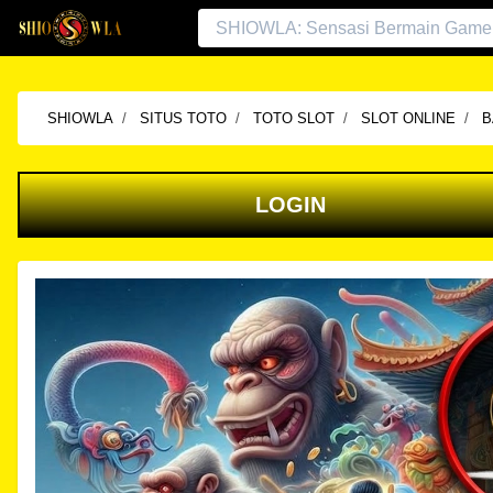
SHIOWLA
/
SITUS TOTO
/
TOTO SLOT
/
SLOT ONLINE
/
B
LOGIN